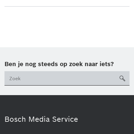
Ben je nog steeds op zoek naar iets?
sea
ico
Bosch Media Service