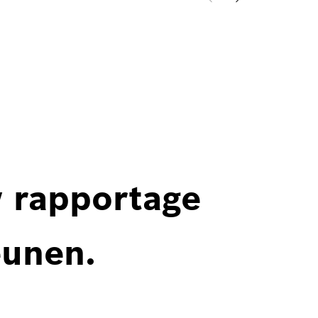
w rapportage
eunen.