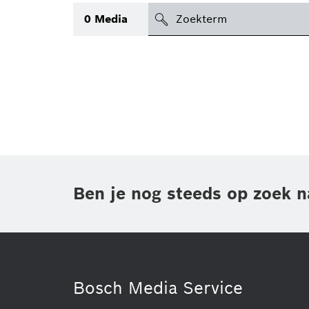
search
0
Media
icon
Topic
(1)
Gebied
(1)
Regio
Periode
Ben je nog steeds op zoek n
Type
(1)
Bosch Media Service