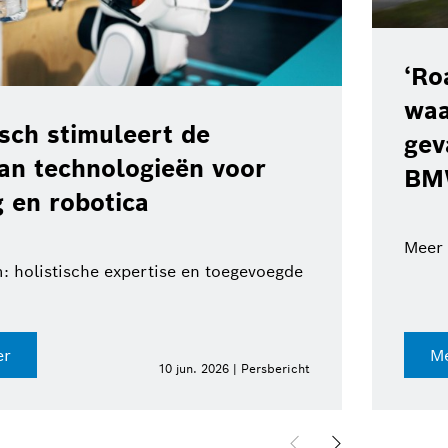
‘Ro
waa
ch stimuleert de
gev
van technologieën voor
BM
 en robotica
Meer 
: holistische expertise en toegevoegde
er
Me
10 jun. 2026 | Persbericht