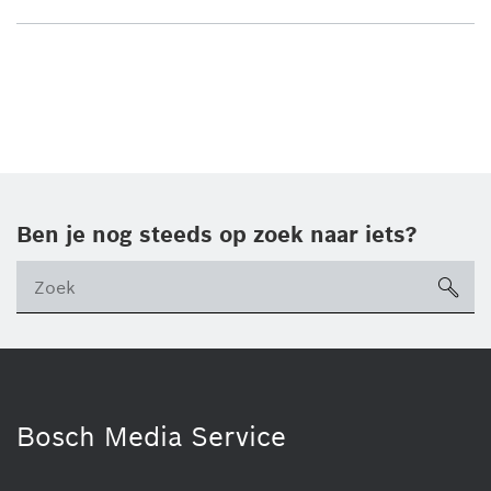
Ben je nog steeds op zoek naar iets?
sea
ico
Bosch Media Service