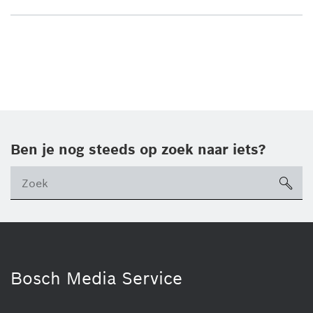
Ben je nog steeds op zoek naar iets?
sea
ico
Bosch Media Service