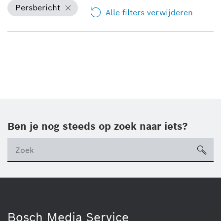
Persbericht
Alle filters verwijderen
Ben je nog steeds op zoek naar iets?
sea
ico
Bosch Media Service