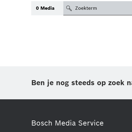
search
0
Media
icon
Topic
(1)
Gebied
(1)
Regio
Periode
Ben je nog steeds op zoek n
Type
(1)
Bosch Media Service