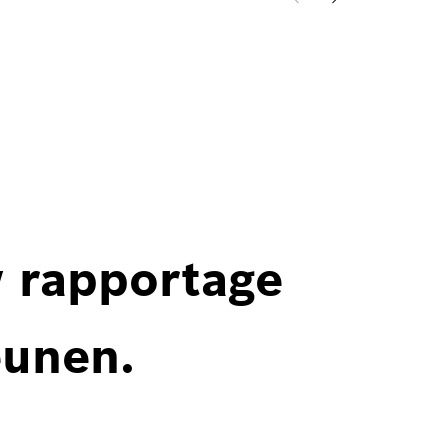
w rapportage
eunen.