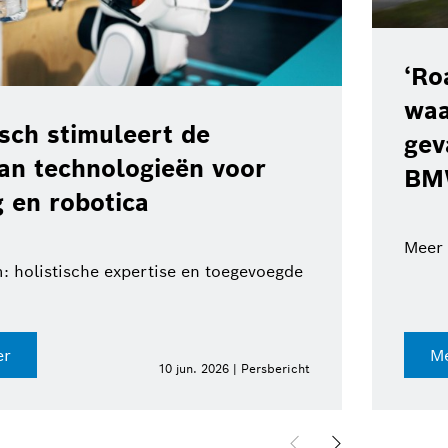
‘Ro
waa
ch stimuleert de
gev
van technologieën voor
BM
 en robotica
Meer 
: holistische expertise en toegevoegde
er
Me
10 jun. 2026 | Persbericht