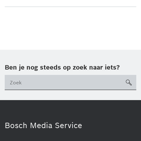
Ben je nog steeds op zoek naar iets?
sea
ico
Bosch Media Service