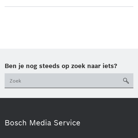
Ben je nog steeds op zoek naar iets?
sea
ico
Bosch Media Service