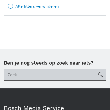
Alle filters verwijderen
Ben je nog steeds op zoek naar iets?
sea
ico
Bosch Media Service