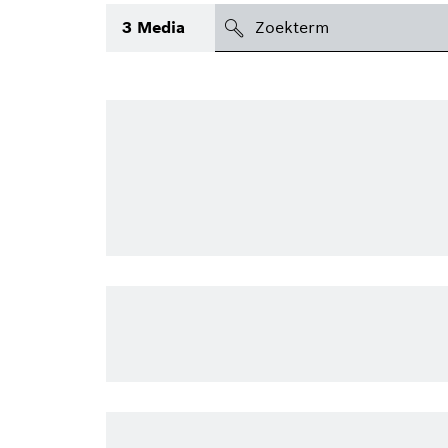
search
3
Media
icon
Topic
Gebied
(1)
Regio
Periode
Type
(1)