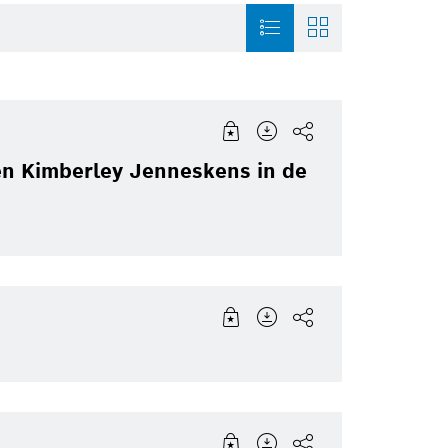
ie
Connected Devices and
History
Sensortec, Akust
Solutions
en Kimberley Jenneskens in de
Smart Home
Venture Capital
Energy and Build
tot
Solutions
Powertrain systems
Smart Home
Healthcare
Working at Bosch
Security Systems
Mobility Solutio
Artificial Intelligence
Packaging Technology
Product News