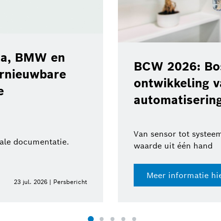
MW en
BCW 2026: Bosch st
wbare
ontwikkeling van te
automatisering en r
Van sensor tot systeem: holist
mentatie.
waarde uit één hand
Meer informatie hier
 2026 | Persbericht