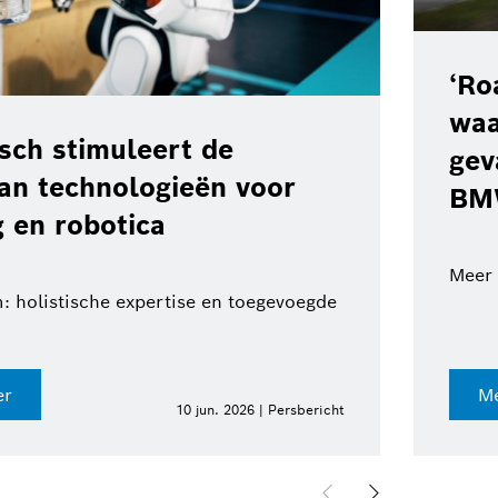
‘Road Haz
waarschu
imuleert de
gevaren o
chnologieën voor
BMW Gr
obotica
Meer veilighei
ische expertise en toegevoegde
Meer infor
10 jun. 2026 | Persbericht