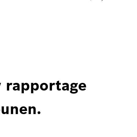
w rapportage
eunen.