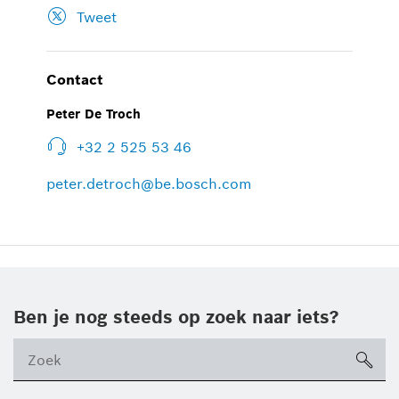
Tweet
Contact
Peter De Troch
+32 2 525 53 46
peter.detroch@be.bosch.com
Ben je nog steeds op zoek naar iets?
sea
ico