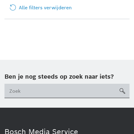
Alle filters verwijderen
Ben je nog steeds op zoek naar iets?
sea
ico
Bosch Media Service