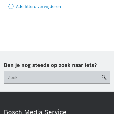
Alle filters verwijderen
Ben je nog steeds op zoek naar iets?
sea
ico
Bosch Media Service