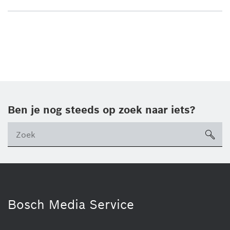
Ben je nog steeds op zoek naar iets?
sea
ico
Bosch Media Service