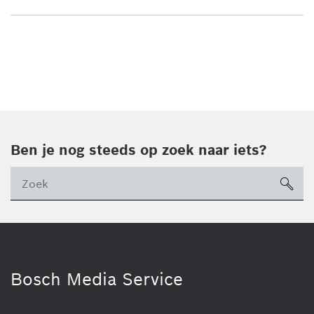
Ben je nog steeds op zoek naar iets?
sea
ico
Bosch Media Service