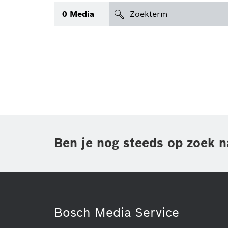
search
0
Media
icon
Topic
(1)
Gebied
(1)
Regio
Periode
Ben je nog steeds op zoek n
Type
(1)
Bosch Media Service