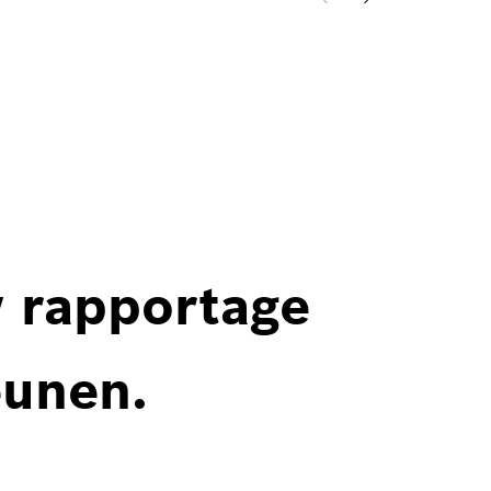
w rapportage
eunen.