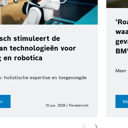
‘Ro
waa
ch stimuleert de
gev
van technologieën voor
BM
 en robotica
Meer 
: holistische expertise en toegevoegde
er
Me
10 jun. 2026 | Persbericht