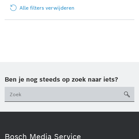
Alle filters verwijderen
Ben je nog steeds op zoek naar iets?
sea
ico
Bosch Media Service