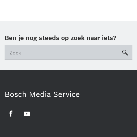
Ben je nog steeds op zoek naar iets?
sea
ico
Bosch Media Service
Facebook
Youtube