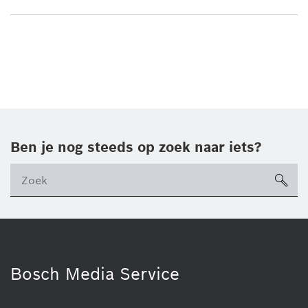
Ben je nog steeds op zoek naar iets?
sea
ico
Bosch Media Service