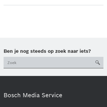
Ben je nog steeds op zoek naar iets?
sea
ico
Bosch Media Service