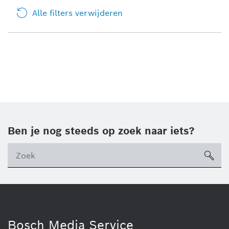
Alle filters verwijderen
Ben je nog steeds op zoek naar iets?
sea
ico
Bosch Media Service