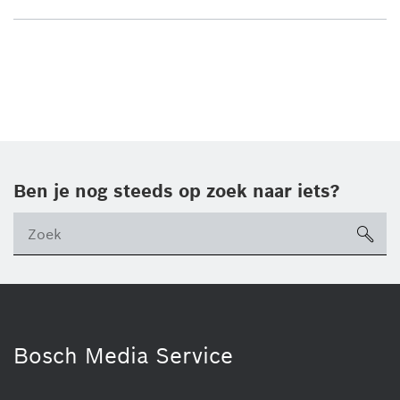
Ben je nog steeds op zoek naar iets?
sea
ico
Bosch Media Service