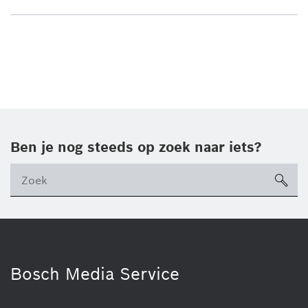
Ben je nog steeds op zoek naar iets?
sea
ico
Bosch Media Service