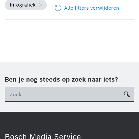
Infografiek
Alle filters verwijderen
Ben je nog steeds op zoek naar iets?
sea
ico
Bosch Media Service