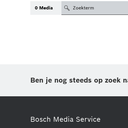
search
0
Media
icon
Topic
(1)
Gebied
(1)
Regio
Periode
Ben je nog steeds op zoek n
Type
(1)
Bosch Media Service