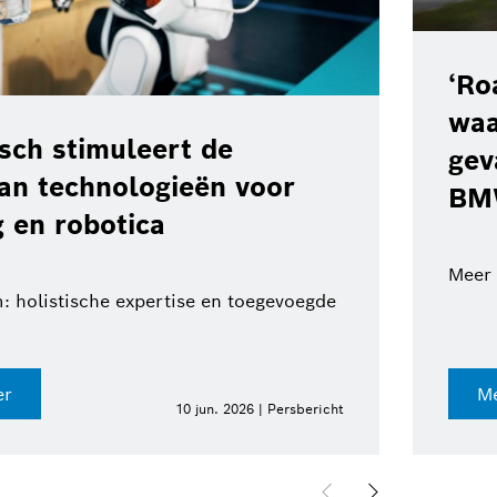
‘Ro
waa
ch stimuleert de
gev
van technologieën voor
BM
 en robotica
Meer 
: holistische expertise en toegevoegde
er
Me
10 jun. 2026 | Persbericht