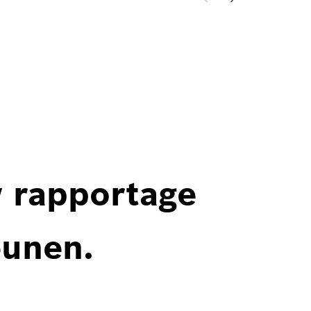
w rapportage
eunen.