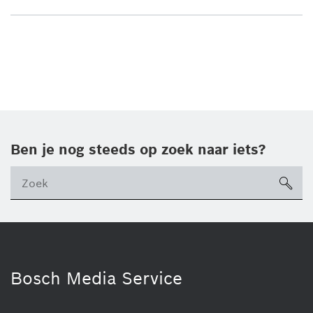
Ben je nog steeds op zoek naar iets?
sea
ico
Bosch Media Service