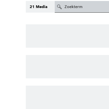
search
21
Media
icon
Topic
(1)
Gebied
(1)
Regio
Periode
Type
(1)