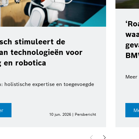
rd Service’: een
ingssysteem van Bosch voor
 de weg in voertuigen van de
p
voor auto's en vrachtwagens op de weg
ie hier
3 jun. 2026 | Persbericht