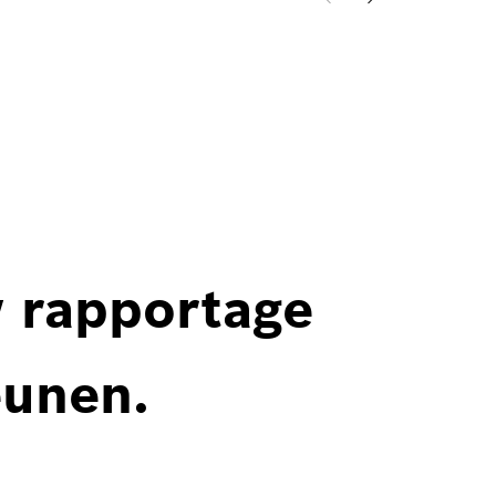
w rapportage
eunen.