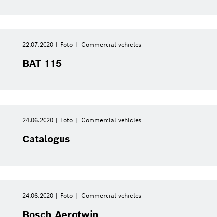
Service Solutions
Sluit filters
22.07.2020
Foto
Commercial vehicles
eBike Systems
BAT 115
ftermarket
Foto
Alle filters verwijdere
24.06.2020
Foto
Commercial vehicles
Catalogus
24.06.2020
Foto
Commercial vehicles
Bosch Aerotwin