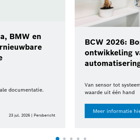
‘Road Haza
waarschuw
muleert de
gevaren op
nologieën voor
BMW Grou
otica
Meer veiligheid 
he expertise en toegevoegde
Meer informat
10 jun. 2026 | Persbericht