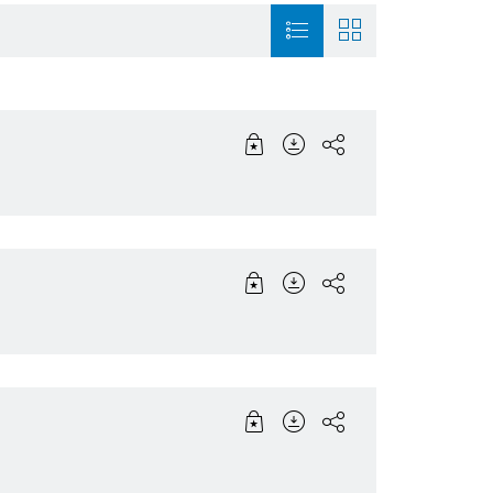
ie
Connected Devices and
History
Sensortec, Akust
Solutions
Smart Home
Venture Capital
Energy and Build
tot
Solutions
Powertrain systems
Smart Home
Healthcare
Working at Bosch
Security Systems
Mobility Solutio
Artificial Intelligence
Packaging Technology
Product News