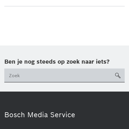
Ben je nog steeds op zoek naar iets?
sea
ico
Bosch Media Service