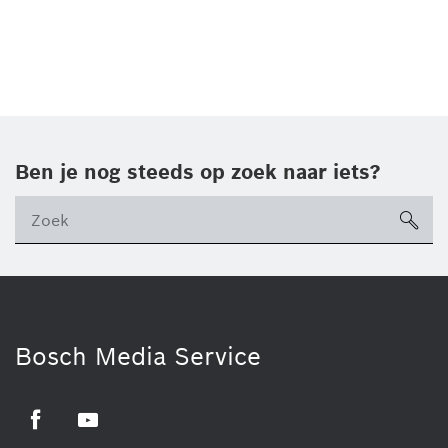
Ben je nog steeds op zoek naar iets?
sea
ico
Bosch Media Service
Facebook
Youtube