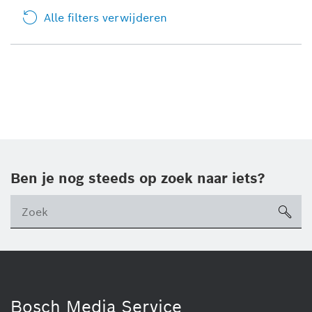
Alle filters verwijderen
Ben je nog steeds op zoek naar iets?
sea
ico
Bosch Media Service