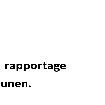
w rapportage
eunen.