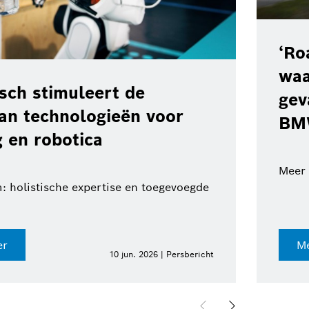
‘Ro
waa
ch stimuleert de
gev
van technologieën voor
BM
 en robotica
Meer 
: holistische expertise en toegevoegde
er
Me
10 jun. 2026 | Persbericht