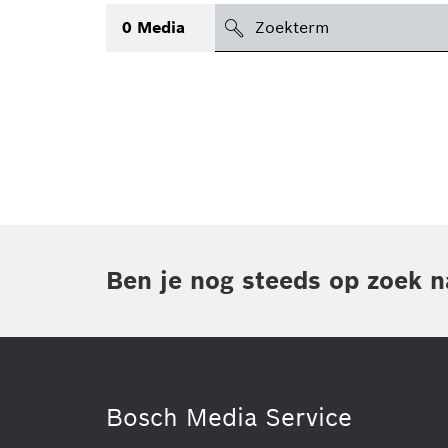
search
0
Media
icon
Topic
(2)
Gebied
(1)
Regio
Periode
Ben je nog steeds op zoek n
Type
(1)
Bosch Media Service