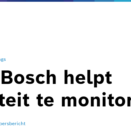
ngs
 Bosch helpt
teit te monito
ersbericht