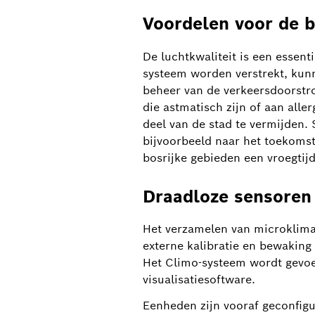
Voordelen voor de b
De luchtkwaliteit is een essent
systeem worden verstrekt, kunn
beheer van de verkeersdoorstr
die astmatisch zijn of aan alle
deel van de stad te vermijden
bijvoorbeeld naar het toekomsti
bosrijke gebieden een vroegti
Draadloze sensoren
Micro-climate monitoring system Climo
Het verzamelen van microklimaa
CES® 2018 Innovation Award: Bosch smart 
externe kalibratie en bewaking
Het Climo-systeem wordt gevoe
visualisatiesoftware.
Eenheden zijn vooraf geconfig