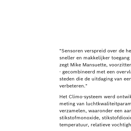
"Sensoren verspreid over de he
sneller en makkelijker toegang
zegt Mike Mansuette, voorzitte
- gecombineerd met een overvl
steden die de uitdaging van ee
verbeteren."
Het Climo-systeem werd ontwik
meting van luchtkwaliteitparam
verzamelen, waaronder een aant
stikstofmonoxide, stikstofdiox
temperatuur, relatieve vochtighe