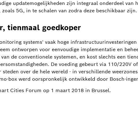
udige updatemogelijkheden zijn integraal onderdeel van 
zoals 5G, in te schalen van zodra deze beschikbaar zijn.
r, tienmaal goedkoper
monitoring systems' vaak hoge infrastructuurinvesteringen
steem ontworpen voor eenvoudige implementatie en behee
an de conventionele systemen, en kost slechts een tiend
eersomstandigheden. De voeding gebeurt via 110/220V of
r steden over de hele wereld - in verschillende weerzone
o-box werd oorspronkelijk ontwikkeld door Bosch-ingeni
art Cities Forum op 1 maart 2018 in Brussel.