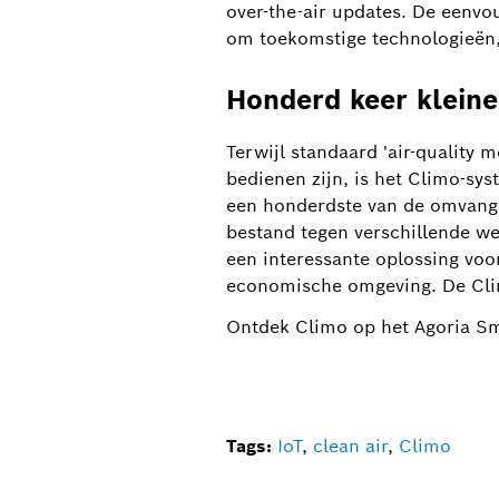
over-the-air updates. De eenvo
om toekomstige technologieën, 
Honderd keer kleine
Terwijl standaard 'air-quality 
bedienen zijn, is het Climo-sy
een honderdste van de omvang v
bestand tegen verschillende w
een interessante oplossing voo
economische omgeving. De Clim
Ontdek Climo op het Agoria Sm
Tags:
IoT
,
clean air
,
Climo