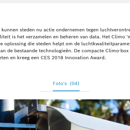
Peter De Troch
+32 2 525 53
 kunnen steden nu actie ondernemen tegen luchtverontrei
peter.detroch@be
liteit is het verzamelen en beheren van data. Het Climo 
e oplossing die steden helpt om de luchtkwaliteitparamet
s dan de bestaande technologieën. De compacte Climo-box
eten en kreeg een CES 2018 Innovation Award.
Foto's
(04)