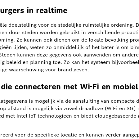
urgers in realtime
iële doelstelling voor de stedelijke ruimtelijke ordening.
en door steden worden gebruikt in verschillende proacti
oming. Ze kunnen ook dienen om de lokale bevolking proa
rgieën lijden, weten zo onmiddellijk of het beter is om bi
. Steden kunnen deze gegevens ook aanwenden om andere 
g beleid en planning toe. Zo kan het systeem bijvoorbeel
jdige waarschuwing voor brand geven.
 die connecteren met Wi-Fi en mobie
Foto informatie
1
/
4
tgegevens is mogelijk via de aansluiting van compacte d
city solution Climo helps to manage air quality.
 op afstand is mogelijk via zowel draadloze (WiFi en 3G) 
d met Intel IoT-technologieën en biedt cloudgebaseerde
ureerd voor de specifieke locatie en kunnen verder aang