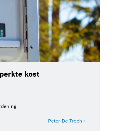
perkte kost
ordening
Peter De Troch