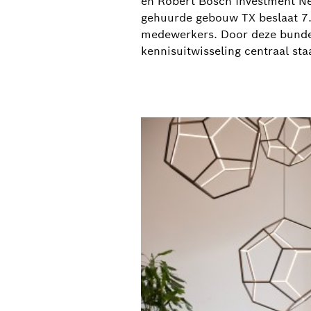
en Robert Bosch Investment Ne
gehuurde gebouw TX beslaat 7.
medewerkers. Door deze bundel
kennisuitwisseling centraal sta