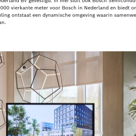
derland BV gevestigd. In mei sluit ook Bosch Semicondu
000 vierkante meter voor Bosch in Nederland en biedt o
ing ontstaat een dynamische omgeving waarin samenwerk
an.