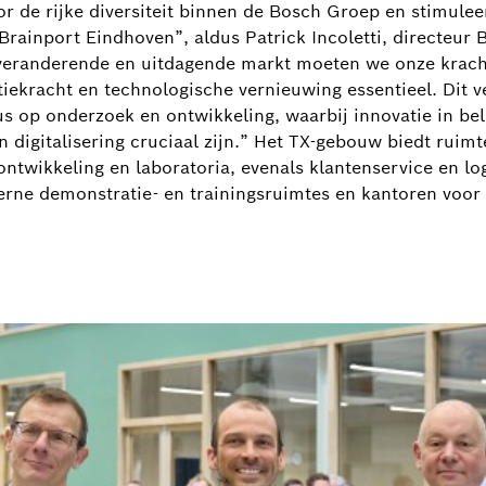
or de rijke diversiteit binnen de Bosch Groep en stimule
rainport Eindhoven”, aldus Patrick Incoletti, directeur 
el veranderende en uitdagende markt moeten we onze krac
ekracht en technologische vernieuwing essentieel. Dit v
us op onderzoek en ontwikkeling, waarbij innovatie in bel
n digitalisering cruciaal zijn.” Het TX-gebouw biedt ruim
twikkeling en laboratoria, evenals klantenservice en logi
rne demonstratie- en trainingsruimtes en kantoren voor 