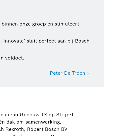
it binnen onze groep en stimuleert
 Innovate’ sluit perfect aan bij Bosch
n voldoet.
Peter De Troch
 46
ocatie in Gebouw TX op Strijp-T
.bosch.com
 één dak om samenwerking,
sch Rexroth, Robert Bosch BV