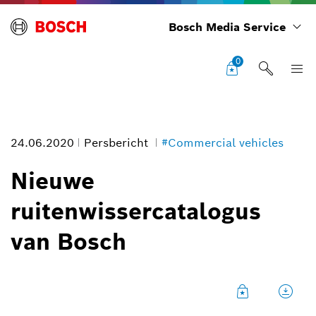
Bosch Media Service
0
24.06.2020
Persbericht
#Commercial vehicles
Nieuwe
ruitenwissercatalogus
Catalogus
van Bosch
Foto informatie
1
/
3