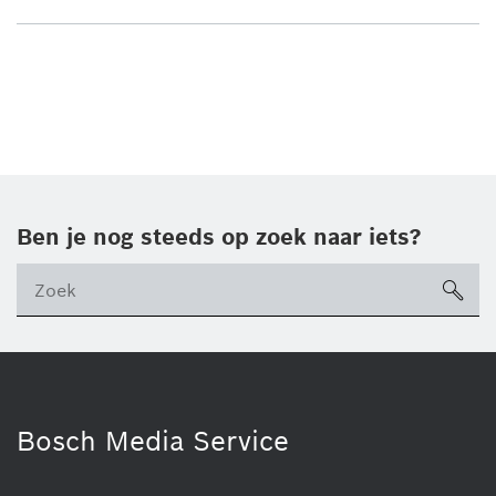
Ben je nog steeds op zoek naar iets?
sea
ico
Bosch Media Service