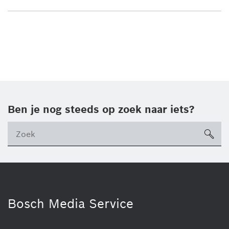
Ben je nog steeds op zoek naar iets?
sea
ico
Bosch Media Service