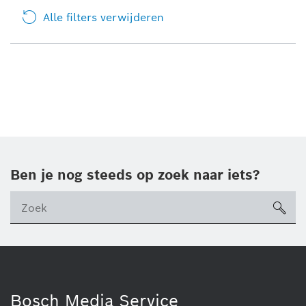
Alle filters verwijderen
Ben je nog steeds op zoek naar iets?
sea
ico
Bosch Media Service