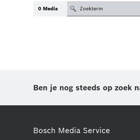
search
0
Media
icon
Topic
Gebied
(1)
Regio
Periode
Ben je nog steeds op zoek n
Type
(1)
Bosch Media Service