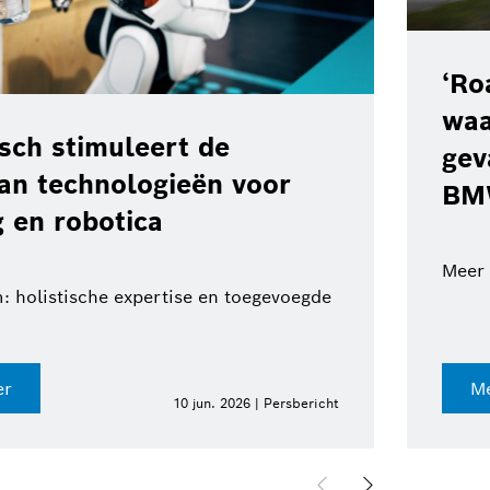
‘Ro
waa
ch stimuleert de
gev
van technologieën voor
BM
 en robotica
Meer 
: holistische expertise en toegevoegde
er
Me
10 jun. 2026 | Persbericht