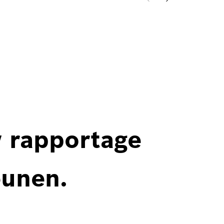
w rapportage
eunen.