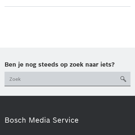
Ben je nog steeds op zoek naar iets?
sea
ico
Bosch Media Service