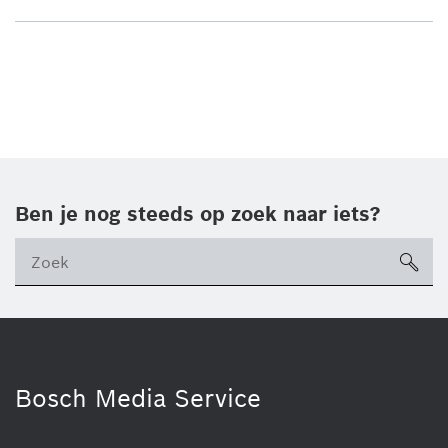
Ben je nog steeds op zoek naar iets?
sea
ico
Bosch Media Service