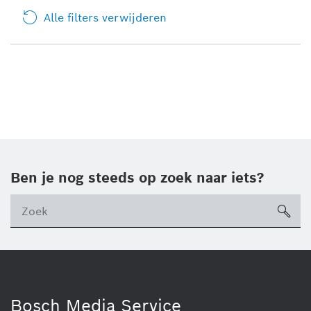
Alle filters verwijderen
Ben je nog steeds op zoek naar iets?
sea
ico
Bosch Media Service