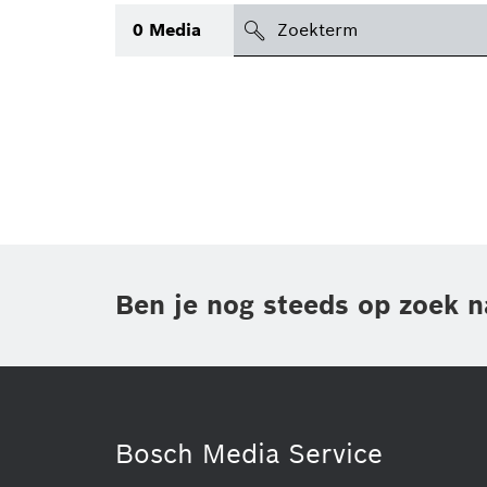
search
0
Media
icon
Topic
(1)
Gebied
(1)
Regio
Periode
Ben je nog steeds op zoek n
Type
Bosch Media Service