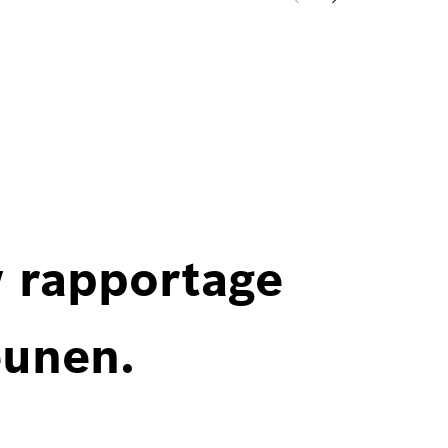
w rapportage
eunen.