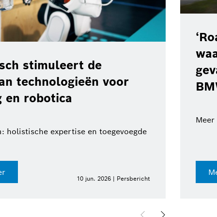
‘Ro
waa
ch stimuleert de
gev
van technologieën voor
BM
 en robotica
Meer 
: holistische expertise en toegevoegde
er
Me
10 jun. 2026 | Persbericht