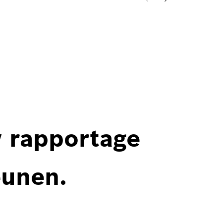
w rapportage
eunen.