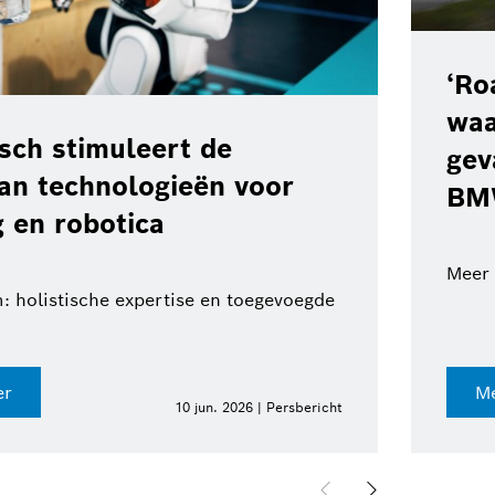
‘Ro
waa
ch stimuleert de
gev
van technologieën voor
BM
 en robotica
Meer 
: holistische expertise en toegevoegde
er
Me
10 jun. 2026 | Persbericht