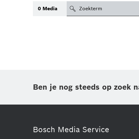
search
0
Media
icon
Topic
(1)
Gebied
(1)
Regio
Periode
Ben je nog steeds op zoek n
Type
Bosch Media Service