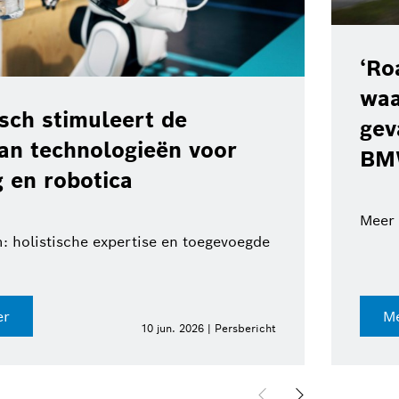
Service’: een
ssysteem van Bosch voor
 weg in voertuigen van de
 auto's en vrachtwagens op de weg
ier
3 jun. 2026 | Persbericht