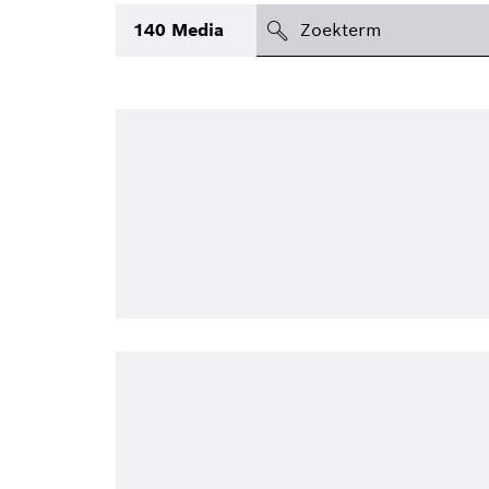
search
140
Media
icon
Topic
Gebied
(1)
Regio
Periode
Type