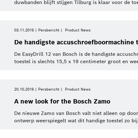
duwbanden blijft stijgen Tilburg is klaar voor de to
Service Solutions
Sluit filters
03.11.2016
Persbericht
Product News
eBike Systems
De handigste accuschroefboormachine 
wijderen
De EasyDrill 12 van Bosch is de handigste accusch
toestel is slechts 15,5 x 19 centimeter groot en we
20.10.2016
Persbericht
Product News
A new look for the Bosch Zamo
De nieuwe Zamo van Bosch valt niet alleen op door
ontwerp weerspiegelt wat dit handige toestel zo bi