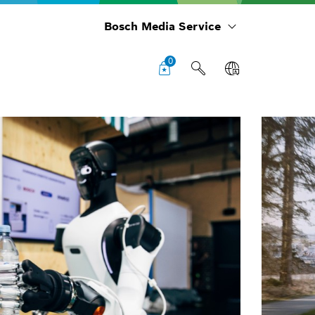
Bosch Media Service
0
St
in
Str
con