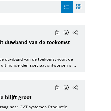
ie
Connected Devices and
History
Sensortec, Akust
Solutions
elt duwband van de toekomst
Smart Home
Venture Capital
Energy and Build
tot
Solutions
t de duwband van de toekomst voor, de
Powertrain systems
uit honderden speciaal ontworpen s ...
Smart Home
Healthcare
Working at Bosch
Security Systems
Mobility Solutio
Artificial Intelligence
 blijft groot
 vraag naar CVT-systemen Productie
Packaging Technology
Product News