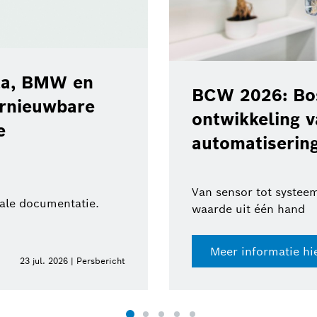
‘Road Hazard 
waarschuwing
eert de
gevaren op de
logieën voor
BMW Group
ica
Meer veiligheid voor
xpertise en toegevoegde
Meer informatie h
10 jun. 2026 | Persbericht