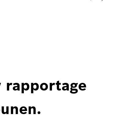
w rapportage
eunen.