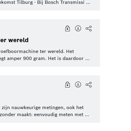
ekomst Tilburg - Bij Bosch Transmissi ...
Software Innovations
Corporate News
Bosch Groep
ter wereld
roefboormachine ter wereld. Het
egt amper 900 gram. Het is daardoor ...
 zijn nauwkeurige metingen, ook het
jzonder maakt: eenvoudig meten met ...