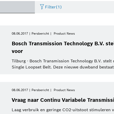
Filter
(1)
Two Wheeler
Foto
Periode
Thermotechnology
Persbericht
Business/economy
Presentat
08.06.2017
Persbericht
Product News
Gelieve te selecteren
Bosch Transmission Technology B.V. st
Internet of Things
Perskit
Factsheet
Commercial vehicles
Event
voor
Gelieve te selecteren
Energy and Building
van
Technology
Tilburg - Bosch Transmission Technology B.V. stel
Electrified mobility
Vidéo
Infografiek
Sustainability
Deze week
Single Loopset Belt. Deze nieuwe duwband bestaat 
Automotive Aftermarket
Vorige week
Research
Industry 4.0
Deze maand
Energy and Building
08.06.2017
Persbericht
Product News
Connected mobility
Automated mobility
Technology
Dit kwartaal
Vraag naar Continu Variabele Transmissie
Bosch Group
Laag verbruik en geringe CO2-uitstoot stimuleren
Dit jaar
Power Tools