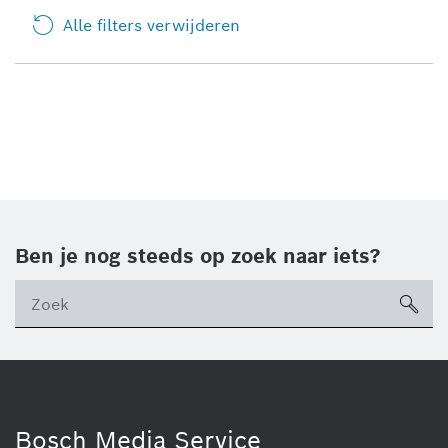
Alle filters verwijderen
Ben je nog steeds op zoek naar iets?
sea
ico
Bosch Media Service