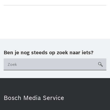
Ben je nog steeds op zoek naar iets?
sea
ico
Bosch Media Service