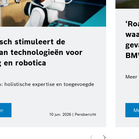
‘Ro
waa
ch stimuleert de
gev
van technologieën voor
BM
 en robotica
Meer 
: holistische expertise en toegevoegde
er
Me
10 jun. 2026 | Persbericht