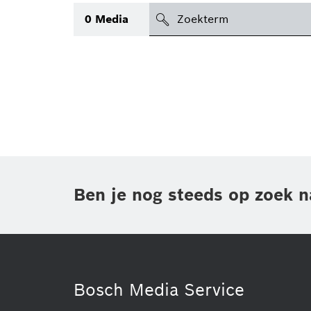
search
0
Media
icon
Topic
(1)
Gebied
(1)
Regio
Periode
Ben je nog steeds op zoek n
Type
(1)
Bosch Media Service