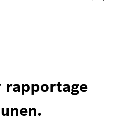
w rapportage
eunen.