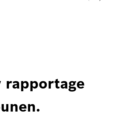
w rapportage
eunen.