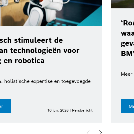
‘Ro
waa
ch stimuleert de
gev
van technologieën voor
BM
 en robotica
Meer 
: holistische expertise en toegevoegde
er
Me
10 jun. 2026 | Persbericht