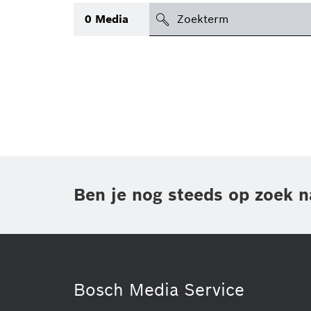
search
0
Media
icon
Topic
(1)
Gebied
(1)
Regio
Periode
Ben je nog steeds op zoek n
Type
(1)
Bosch Media Service