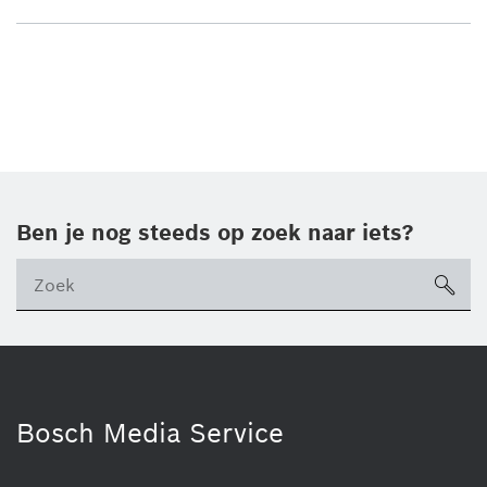
Ben je nog steeds op zoek naar iets?
sea
ico
Bosch Media Service