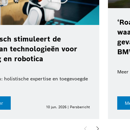
‘Ro
waa
ch stimuleert de
gev
van technologieën voor
BM
 en robotica
Meer 
: holistische expertise en toegevoegde
er
Me
10 jun. 2026 | Persbericht