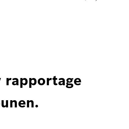
w rapportage
eunen.