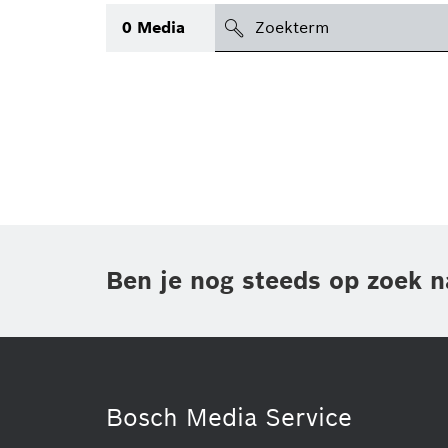
search
0
Media
icon
Topic
(1)
Gebied
(1)
Regio
Periode
Ben je nog steeds op zoek n
Type
Bosch Media Service